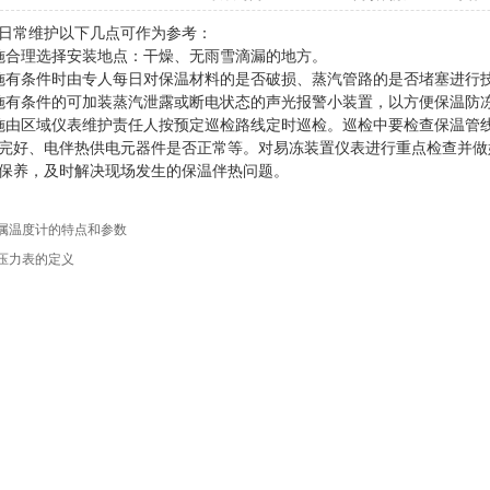
日常维护以下几点可作为参考：
施合理选择安装地点：干燥、无雨雪滴漏的地方。
施有条件时由专人每日对保温材料的是否破损、蒸汽管路的是否堵塞进行
施有条件的可加装蒸汽泄露或断电状态的声光报警小装置，以方便保温防
施由区域仪表维护责任人按预定巡检路线定时巡检。巡检中要检查保温管
完好、电伴热供电元器件是否正常等。对易冻装置仪表进行重点检查并做
保养，及时解决现场发生的保温伴热问题。
属温度计的特点和参数
压力表的定义