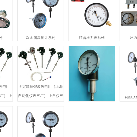
列
双金属温度计系列
精密压力表系列
压
热电阻
固定螺纹铠装热电阻（上海
厂）-上
自动化仪表三厂）-上自仪三
WSS-
厂
LZ-804,LZ-806固定离心转速
表